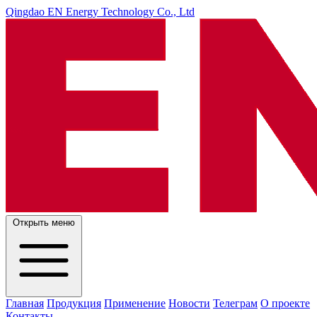
Qingdao EN Energy Technology Co., Ltd
Открыть меню
Главная
Продукция
Применение
Новости
Телеграм
О проекте
Контакты